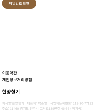
비밀번호 확인
이용약관
개인정보처리방침
한양칠기
회사명:한양칠기 대표자: 박종열
사업자등록번호:
111-30-77112
주소: 11460 경기도 양주시 고덕로139번길 46-36 ( 덕계동)