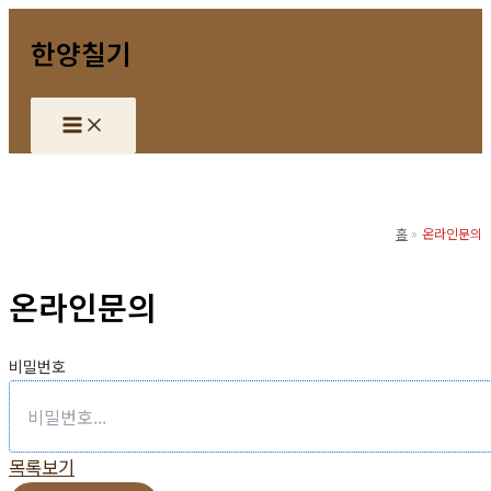
콘
한양칠기
텐
츠
로
건
너
뛰
기
홈
온라인문의
온라인문의
비밀번호
목록보기